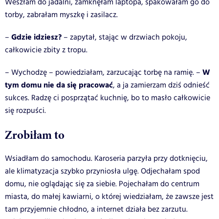
Weszłam do jadalni, zamknęłam laptopa, spakowałam go do
torby, zabrałam myszkę i zasilacz.
Gdzie idziesz?
–
– zapytał, stając w drzwiach pokoju,
całkowicie zbity z tropu.
W
– Wychodzę – powiedziałam, zarzucając torbę na ramię. –
tym domu nie da się pracować
, a ja zamierzam dziś odnieść
sukces. Radzę ci posprzątać kuchnię, bo to masło całkowicie
się rozpuści.
Zrobiłam to
Wsiadłam do samochodu. Karoseria parzyła przy dotknięciu,
ale klimatyzacja szybko przyniosła ulgę. Odjechałam spod
domu, nie oglądając się za siebie. Pojechałam do centrum
miasta, do małej kawiarni, o której wiedziałam, że zawsze jest
tam przyjemnie chłodno, a internet działa bez zarzutu.