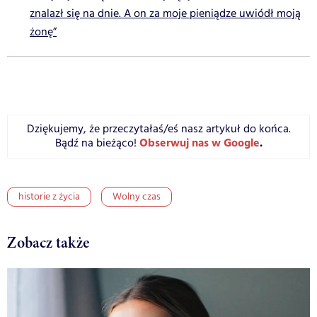
znalazł się na dnie. A on za moje pieniądze uwiódł moją
żonę”
Dziękujemy, że przeczytałaś/eś nasz artykuł do końca.
Obserwuj nas w Google
.
Bądź na bieżąco!
historie z życia
Wolny czas
Zobacz także