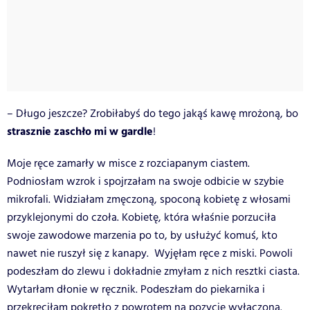
– Długo jeszcze? Zrobiłabyś do tego jakąś kawę mrożoną, bo
strasznie zaschło mi w gardle
!
Moje ręce zamarły w misce z rozciapanym ciastem.
Podniosłam wzrok i spojrzałam na swoje odbicie w szybie
mikrofali. Widziałam zmęczoną, spoconą kobietę z włosami
przyklejonymi do czoła. Kobietę, która właśnie porzuciła
swoje zawodowe marzenia po to, by usłużyć komuś, kto
nawet nie ruszył się z kanapy. Wyjęłam ręce z miski. Powoli
podeszłam do zlewu i dokładnie zmyłam z nich resztki ciasta.
Wytarłam dłonie w ręcznik. Podeszłam do piekarnika i
przekręciłam pokrętło z powrotem na pozycję wyłączoną.