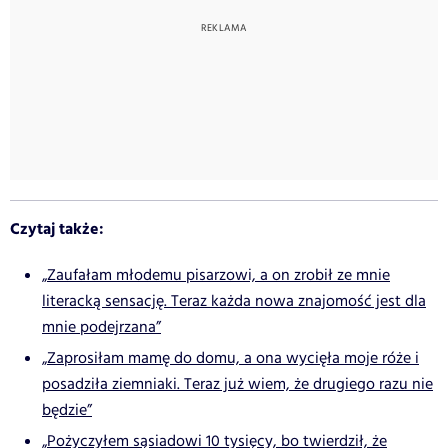
Czytaj także:
„Zaufałam młodemu pisarzowi, a on zrobił ze mnie
literacką sensację. Teraz każda nowa znajomość jest dla
mnie podejrzana”
„Zaprosiłam mamę do domu, a ona wycięła moje róże i
posadziła ziemniaki. Teraz już wiem, że drugiego razu nie
będzie”
„Pożyczyłem sąsiadowi 10 tysięcy, bo twierdził, że