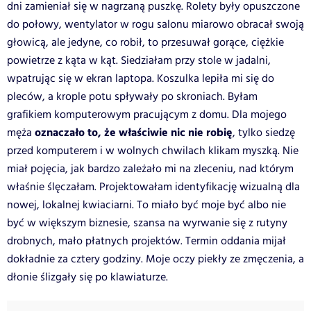
dni zamieniał się w nagrzaną puszkę. Rolety były opuszczone
do połowy, wentylator w rogu salonu miarowo obracał swoją
głowicą, ale jedyne, co robił, to przesuwał gorące, ciężkie
powietrze z kąta w kąt. Siedziałam przy stole w jadalni,
wpatrując się w ekran laptopa. Koszulka lepiła mi się do
pleców, a krople potu spływały po skroniach. Byłam
grafikiem komputerowym pracującym z domu. Dla mojego
oznaczało to, że właściwie nic nie robię
męża
, tylko siedzę
przed komputerem i w wolnych chwilach klikam myszką. Nie
miał pojęcia, jak bardzo zależało mi na zleceniu, nad którym
właśnie ślęczałam. Projektowałam identyfikację wizualną dla
nowej, lokalnej kwiaciarni. To miało być moje być albo nie
być w większym biznesie, szansa na wyrwanie się z rutyny
drobnych, mało płatnych projektów. Termin oddania mijał
dokładnie za cztery godziny. Moje oczy piekły ze zmęczenia, a
dłonie ślizgały się po klawiaturze.