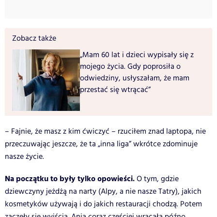
Zobacz także
„Mam 60 lat i dzieci wypisały się z
mojego życia. Gdy poprosiła o
odwiedziny, usłyszałam, że mam
przestać się wtrącać”
– Fajnie, że masz z kim ćwiczyć – rzuciłem znad laptopa, nie
przeczuwając jeszcze, że ta „inna liga” wkrótce zdominuje
nasze życie.
Na początku to były tylko opowieści.
O tym, gdzie
dziewczyny jeżdżą na narty (Alpy, a nie nasze Tatry), jakich
kosmetyków używają i do jakich restauracji chodzą. Potem
zaczęły się wyjścia. Ania coraz częściej wracała późno,