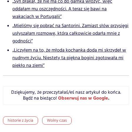
„Syn płakał, że nie ma co do garnka włożyć, więc
oddałam mu oszczędności. A teraz się bawi na
wakacjach w Portugalii”
„Mieliśmy się pobrać na Santorini. Zamiast słów przysięgi
usłyszałam rozmowę, która całkowicie odarła mnie z
godności”
„Liczyłem na to, że młoda kochanka doda mi skrzydeł w
nudnym życiu. Niestety ta piękna bogini zgotowała mi
piekło na ziemi”
Dziękujemy, że przeczytałaś/eś nasz artykuł do końca.
Obserwuj nas w Google
.
Bądź na bieżąco!
historie z życia
Wolny czas