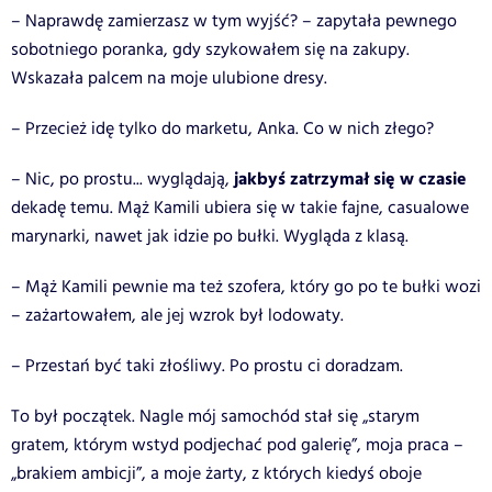
– Naprawdę zamierzasz w tym wyjść? – zapytała pewnego
sobotniego poranka, gdy szykowałem się na zakupy.
Wskazała palcem na moje ulubione dresy.
– Przecież idę tylko do marketu, Anka. Co w nich złego?
jakbyś zatrzymał się w czasie
– Nic, po prostu... wyglądają,
dekadę temu. Mąż Kamili ubiera się w takie fajne, casualowe
marynarki, nawet jak idzie po bułki. Wygląda z klasą.
– Mąż Kamili pewnie ma też szofera, który go po te bułki wozi
– zażartowałem, ale jej wzrok był lodowaty.
– Przestań być taki złośliwy. Po prostu ci doradzam.
To był początek. Nagle mój samochód stał się „starym
gratem, którym wstyd podjechać pod galerię”, moja praca –
„brakiem ambicji”, a moje żarty, z których kiedyś oboje