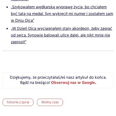
„Szykowałem wędkarską wyprawę życia, bo chciałem
być tatą na medal. Syn wykręcił mi numer i zostałem sam
w Dniu Ojca”
„W Dzień Ojca wyciągnąłem stary akordeon, żeby zagrać
od serca. Synowie balowali ulicę dalej, ale nikt mnie nie
zaprosił”
Dziękujemy, że przeczytałaś/eś nasz artykuł do końca.
Obserwuj nas w Google
.
Bądź na bieżąco!
historie z życia
Wolny czas