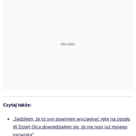
Czytaj także:
„Sądziłem, że to syn powinien wyciągnąć rękę na zgodę.
W Dzień Ojca dowiedziałem się, że nie nosi już mojego
nazwiska”