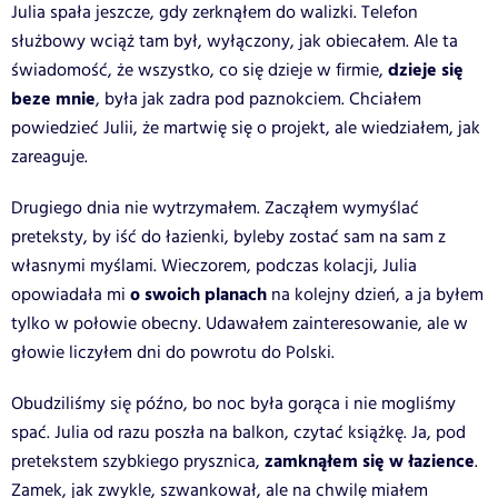
Julia spała jeszcze, gdy zerknąłem do walizki. Telefon
służbowy wciąż tam był, wyłączony, jak obiecałem. Ale ta
dzieje się
świadomość, że wszystko, co się dzieje w firmie,
beze mnie
, była jak zadra pod paznokciem. Chciałem
powiedzieć Julii, że martwię się o projekt, ale wiedziałem, jak
zareaguje.
Drugiego dnia nie wytrzymałem. Zacząłem wymyślać
preteksty, by iść do łazienki, byleby zostać sam na sam z
własnymi myślami. Wieczorem, podczas kolacji, Julia
o swoich planach
opowiadała mi
na kolejny dzień, a ja byłem
tylko w połowie obecny. Udawałem zainteresowanie, ale w
głowie liczyłem dni do powrotu do Polski.
Obudziliśmy się późno, bo noc była gorąca i nie mogliśmy
spać. Julia od razu poszła na balkon, czytać książkę. Ja, pod
zamknąłem się w łazience
pretekstem szybkiego prysznica,
.
Zamek, jak zwykle, szwankował, ale na chwilę miałem