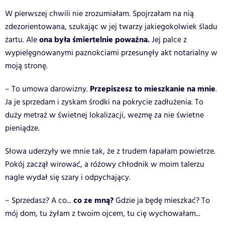
W pierwszej chwili nie zrozumiałam. Spojrzałam na nią
zdezorientowana, szukając w jej twarzy jakiegokolwiek śladu
ona była śmiertelnie poważna.
żartu. Ale
Jej palce z
wypielęgnowanymi paznokciami przesunęły akt notarialny w
moją stronę.
Przepiszesz to mieszkanie na mnie
– To umowa darowizny.
.
Ja je sprzedam i zyskam środki na pokrycie zadłużenia. To
duży metraż w świetnej lokalizacji, wezmę za nie świetne
pieniądze.
Słowa uderzyły we mnie tak, że z trudem łapałam powietrze.
Pokój zaczął wirować, a różowy chłodnik w moim talerzu
nagle wydał się szary i odpychający.
co ze mną?
– Sprzedasz? A co...
Gdzie ja będę mieszkać? To
mój dom, tu żyłam z twoim ojcem, tu cię wychowałam...