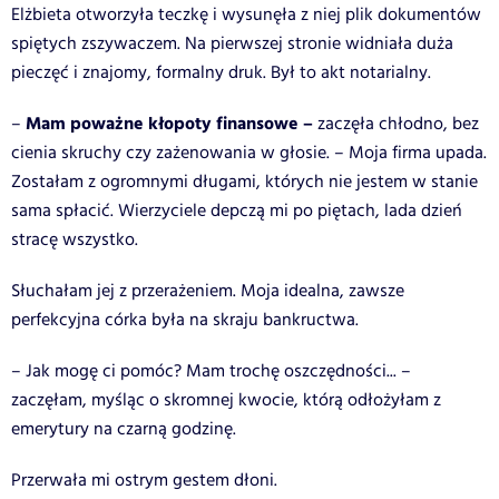
Elżbieta otworzyła teczkę i wysunęła z niej plik dokumentów
spiętych zszywaczem. Na pierwszej stronie widniała duża
pieczęć i znajomy, formalny druk. Był to akt notarialny.
Mam poważne kłopoty finansowe –
–
zaczęła chłodno, bez
cienia skruchy czy zażenowania w głosie. – Moja firma upada.
Zostałam z ogromnymi długami, których nie jestem w stanie
sama spłacić. Wierzyciele depczą mi po piętach, lada dzień
stracę wszystko.
Słuchałam jej z przerażeniem. Moja idealna, zawsze
perfekcyjna córka była na skraju bankructwa.
– Jak mogę ci pomóc? Mam trochę oszczędności... –
zaczęłam, myśląc o skromnej kwocie, którą odłożyłam z
emerytury na czarną godzinę.
Przerwała mi ostrym gestem dłoni.