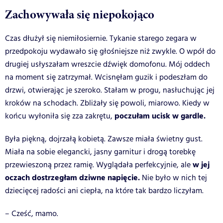
Zachowywała się niepokojąco
Czas dłużył się niemiłosiernie. Tykanie starego zegara w
przedpokoju wydawało się głośniejsze niż zwykle. O wpół do
drugiej usłyszałam wreszcie dźwięk domofonu. Mój oddech
na moment się zatrzymał. Wcisnęłam guzik i podeszłam do
drzwi, otwierając je szeroko. Stałam w progu, nasłuchując jej
kroków na schodach. Zbliżały się powoli, miarowo. Kiedy w
poczułam ucisk w gardle.
końcu wyłoniła się zza zakrętu,
Była piękną, dojrzałą kobietą. Zawsze miała świetny gust.
Miała na sobie elegancki, jasny garnitur i drogą torebkę
w jej
przewieszoną przez ramię. Wyglądała perfekcyjnie, ale
oczach dostrzegłam dziwne napięcie.
Nie było w nich tej
dziecięcej radości ani ciepła, na które tak bardzo liczyłam.
– Cześć, mamo.