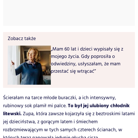
Zobacz także
„Mam 60 lat i dzieci wypisały się z
mojego życia. Gdy poprosiła o
odwiedziny, usłyszałam, że mam
przestać się wtrącać”
Ścierałam na tarce młode buraczki, a ich intensywny,
To był jej ulubiony chłodnik
rubinowy sok plamił mi palce.
litewski.
Zupa, która zawsze kojarzyła się z beztroskimi latami
jej dzieciństwa, z gorącym latem i śmiechem
rozbrzmiewającym w tych samych czterech ścianach, w
których teraz panowała jedynie głucha cisza.