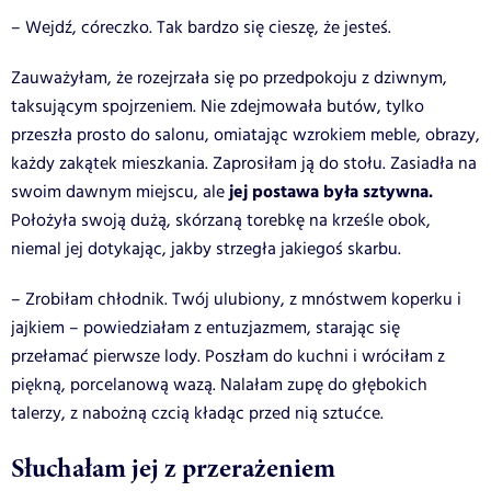
– Wejdź, córeczko. Tak bardzo się cieszę, że jesteś.
Zauważyłam, że rozejrzała się po przedpokoju z dziwnym,
taksującym spojrzeniem. Nie zdejmowała butów, tylko
przeszła prosto do salonu, omiatając wzrokiem meble, obrazy,
każdy zakątek mieszkania. Zaprosiłam ją do stołu. Zasiadła na
jej postawa była sztywna.
swoim dawnym miejscu, ale
Położyła swoją dużą, skórzaną torebkę na krześle obok,
niemal jej dotykając, jakby strzegła jakiegoś skarbu.
– Zrobiłam chłodnik. Twój ulubiony, z mnóstwem koperku i
jajkiem – powiedziałam z entuzjazmem, starając się
przełamać pierwsze lody. Poszłam do kuchni i wróciłam z
piękną, porcelanową wazą. Nalałam zupę do głębokich
talerzy, z nabożną czcią kładąc przed nią sztućce.
Słuchałam jej z przerażeniem