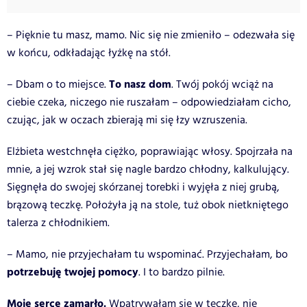
– Pięknie tu masz, mamo. Nic się nie zmieniło – odezwała się
w końcu, odkładając łyżkę na stół.
To nasz dom
– Dbam o to miejsce.
. Twój pokój wciąż na
ciebie czeka, niczego nie ruszałam – odpowiedziałam cicho,
czując, jak w oczach zbierają mi się łzy wzruszenia.
Elżbieta westchnęła ciężko, poprawiając włosy. Spojrzała na
mnie, a jej wzrok stał się nagle bardzo chłodny, kalkulujący.
Sięgnęła do swojej skórzanej torebki i wyjęła z niej grubą,
brązową teczkę. Położyła ją na stole, tuż obok nietkniętego
talerza z chłodnikiem.
– Mamo, nie przyjechałam tu wspominać. Przyjechałam, bo
potrzebuję twojej pomocy
. I to bardzo pilnie.
Moje serce zamarło.
Wpatrywałam się w teczkę, nie