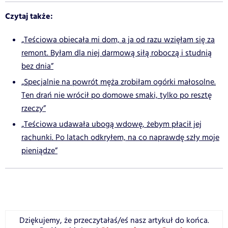
Czytaj także:
„Teściowa obiecała mi dom, a ja od razu wzięłam się za
remont. Byłam dla niej darmową siłą roboczą i studnią
bez dnia”
„Specjalnie na powrót męża zrobiłam ogórki małosolne.
Ten drań nie wrócił po domowe smaki, tylko po resztę
rzeczy”
„Teściowa udawała ubogą wdowę, żebym płacił jej
rachunki. Po latach odkryłem, na co naprawdę szły moje
pieniądze”
Dziękujemy, że przeczytałaś/eś nasz artykuł do końca.