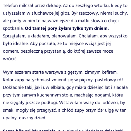
Telefon milczał przez dekadę. Aż do zeszłego wtorku, kiedy to
usłyszałam w słuchawce jej głos. Był rzeczowy, niemal suchy,
ale padły w nim te najważniejsze dla matki słowa o chęci
Od tamtej pory żyłam tylko tym dniem.
spotkania.
Sprzątałam, układałam, planowałam. Chciałam, aby wszystko
było idealne. Aby poczuła, że to miejsce wciąż jest jej
domem, bezpieczną przystanią, do której zawsze może
wrócić.
Wymieszałam starte warzywa z gęstym, zimnym kefirem.
Kolor zupy natychmiast zmienił się w piękny, pastelowy róż.
Dokładnie taki, jaki uwielbiała, gdy miała dziesięć lat i siadała
przy tym samym kuchennym stole, machając nogami, które
nie sięgały jeszcze podłogi. Wstawiłam wazę do lodówki, by
smaki mogły się przegryźć, a chłód zupy przyniósł ulgę w ten
upalny, duszny dzień.