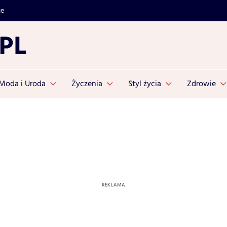
je
Moda i Uroda
Życzenia
Styl życia
Zdrowie