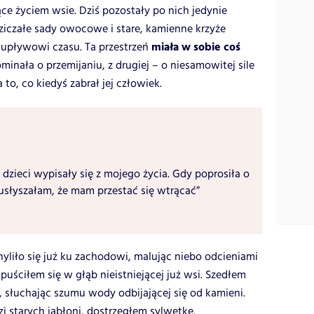
iące życiem wsie. Dziś pozostały po nich jedynie
iczałe sady owocowe i stare, kamienne krzyże
miała w sobie coś
ę upływowi czasu. Ta przestrzeń
ominała o przemijaniu, z drugiej – o niesamowitej sile
 to, co kiedyś zabrał jej człowiek.
 dzieci wypisały się z mojego życia. Gdy poprosiła o
usłyszałam, że mam przestać się wtrącać”
yliło się już ku zachodowi, malując niebo odcieniami
puściłem się w głąb nieistniejącej już wsi. Szedłem
, słuchając szumu wody odbijającej się od kamieni.
i starych jabłoni, dostrzegłem sylwetkę.