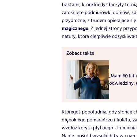
traktami, które kiedyś łączyły tętn
zarośnięte podmurówki domów, zdz
przydrożne, z trudem opierające si
magicznego
. Z jednej strony przyp
natury, która cierpliwie odzyskiwała
Zobacz także
„Mam 60 lat i
odwiedziny, 
Któregoś popołudnia, gdy słońce ch
głębokiego pomarańczu i fioletu, za
wzdłuż koryta płytkiego strumienia
Nagle, pośród wysokich traw i gałęz