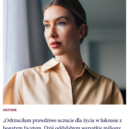
HISTORIE
„Odrzuciłam prawdziwe uczucie dla życia w luksusie z
bogatym facetem. Dziś oddałabym wszystkie miliony,