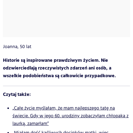
Joanna, 50 lat
Historie są inspirowane prawdziwym życiem. Nie
odzwierciedlają rzeczywistych zdarzeń ani osób, a
wszelkie podobieństwa są całkowicie przypadkowe.
Czytaj także:
„Całe życie myślałam, że mam najlepszego tatę na
świecie. Gdy w jego 60. urodziny zobaczyłam chłopaka z
laurką, zamarłam”
„Miałam dość kąśliwych docinków matki, więc