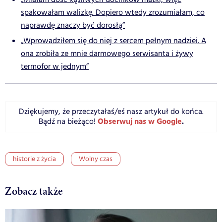
spakowałam walizkę. Dopiero wtedy zrozumiałam, co
naprawdę znaczy być dorosłą”
„Wprowadziłem się do niej z sercem pełnym nadziei. A
ona zrobiła ze mnie darmowego serwisanta i żywy
termofor w jednym”
Dziękujemy, że przeczytałaś/eś nasz artykuł do końca.
Obserwuj nas w Google
.
Bądź na bieżąco!
historie z życia
Wolny czas
Zobacz także