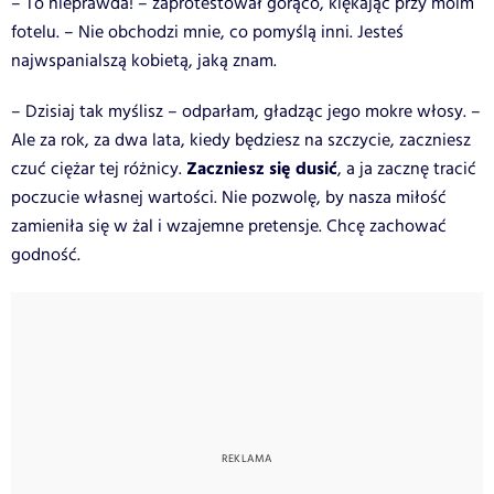
– To nieprawda! – zaprotestował gorąco, klękając przy moim
fotelu. – Nie obchodzi mnie, co pomyślą inni. Jesteś
najwspanialszą kobietą, jaką znam.
– Dzisiaj tak myślisz – odparłam, gładząc jego mokre włosy. –
Ale za rok, za dwa lata, kiedy będziesz na szczycie, zaczniesz
Zaczniesz się dusić
czuć ciężar tej różnicy.
, a ja zacznę tracić
poczucie własnej wartości. Nie pozwolę, by nasza miłość
zamieniła się w żal i wzajemne pretensje. Chcę zachować
godność.