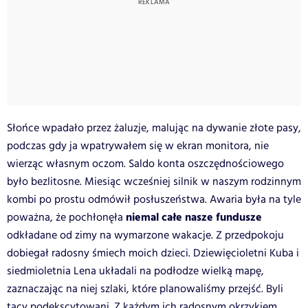
Słońce wpadało przez żaluzje, malując na dywanie złote pasy,
podczas gdy ja wpatrywałem się w ekran monitora, nie
wierząc własnym oczom. Saldo konta oszczędnościowego
było bezlitosne. Miesiąc wcześniej silnik w naszym rodzinnym
kombi po prostu odmówił posłuszeństwa. Awaria była na tyle
niemal całe nasze fundusze
poważna, że pochłonęła
odkładane od zimy na wymarzone wakacje. Z przedpokoju
dobiegał radosny śmiech moich dzieci. Dziewięcioletni Kuba i
siedmioletnia Lena układali na podłodze wielką mapę,
zaznaczając na niej szlaki, które planowaliśmy przejść. Byli
tacy podekscytowani. Z każdym ich radosnym okrzykiem