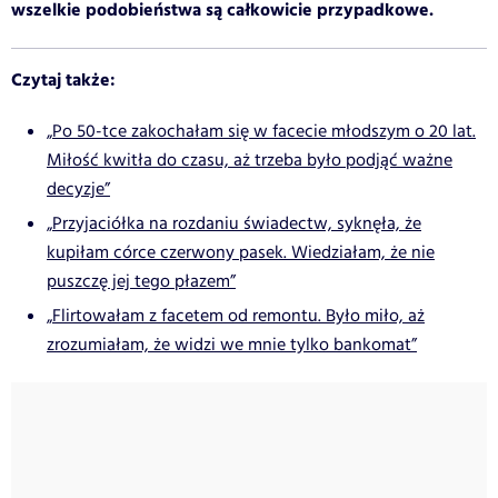
wszelkie podobieństwa są całkowicie przypadkowe.
Czytaj także:
„Po 50-tce zakochałam się w facecie młodszym o 20 lat.
Miłość kwitła do czasu, aż trzeba było podjąć ważne
decyzje”
„Przyjaciółka na rozdaniu świadectw, syknęła, że
kupiłam córce czerwony pasek. Wiedziałam, że nie
puszczę jej tego płazem”
„Flirtowałam z facetem od remontu. Było miło, aż
zrozumiałam, że widzi we mnie tylko bankomat”