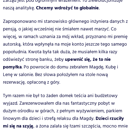
Zarząd jest pod ogromnym wrażeniem. To zrewolucjonizuje
Chcemy wdrożyć to globalnie
naszą analitykę.
.
Zaproponowano mi stanowisko głównego inżyniera danych z
pensją, o jakiej wcześniej nie śmiałem nawet marzyć. Co
więcej, w ramach uznania za mój wkład, przyznano mi premię
autorską, która wpłynęła na moje konto jeszcze tego samego
popołudnia. Kwota była tak duża, że musiałem kilka razy
upewnić się, że to nie
odświeżyć stronę banku, żeby
pomyłka
. Po powrocie do domu zebrałem Magdę, Kubę i
Lenę w salonie. Bez słowa położyłem na stole nową
rezerwację, opłaconą z góry.
Tym razem nie był to żaden domek teścia ani budżetowy
wyjazd. Zarezerwowałem dla nas fantastyczny pobyt w
dużym ośrodku w górach, z pełnym wyżywieniem, parkiem
Dzieci rzuciły
linowym dla dzieci i strefą relaksu dla Magdy.
mi się na szyję
, a żona zalała się łzami szczęścia, mocno mnie