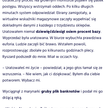
ostateczny proces. Na głównym monitorze pojawił się pasek
postępu. Wszyscy wstrzymali oddech. Po kilku długich
minutach system odpowiedział. Ekrany zamigotały, a
wirtualne wskaźniki magazynowe zaczęły wypełniać się
dokładnymi danymi z każdego z trzydziestu sklepów.
dziewięćdziesiąt osiem procent bazy
Uratowałem niemal
.
Wyprzedaż była uratowana. W biurze wybuchła prawdziwa
euforia. Ludzie zaczęli bić brawo. Wstałem powoli,
rozprostowując zbolałe po kilkunastu godzinach plecy.
Ryszard podszedł do mnie. Miał w oczach łzy.
– Uratowałeś mi życie – powiedział, a jego głos łamał się ze
wzruszenia. – Nie wiem, jak ci dziękować. Byłem dla ciebie
potworem. Wybacz mi.
gruby plik banknotów
Wyciągnął z marynarki
i podał mi go
drżącą ręką.