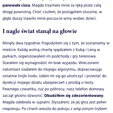
panowała cisza
. Magda trzymała mnie za rękę przez całą
drogę powrotną. Choć czułem, że postąpiłem słusznie, w
głębi duszy trawiło mnie poczucie winy wobec dzieci.
I nagle świat stanął na głowie
Minęły dwa tygodnie. Pogodziłem się z tym, że zostaniemy w
mieście. Każdą wolną chwilę spędzałem z Kubą i Leną w
parkach, organizowałem im podchody i gry terenowe.
Starałem się wynagrodzić im brak wyjazdu. Wieczorami
natomiast siadałem do mojego algorytmu, dopracowując
ostatnie linijki kodu. Udało mi się go ukończyć i przesłać do
dyrekcji mojego działu ubezpieczeń z prośbą o testy.
Pewnego czwartku, tuż po północy, nasz telefon domowy
Obudziłem się zdezorientowany
zaczął głośno dzwonić.
.
Magda odebrała w sypialni. Słyszałem, że jej głos jest pełen
niepokoju. Po chwili weszła do pokoju z włączonym trybem