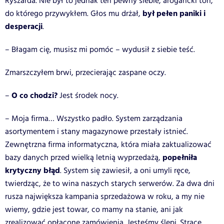
Ryszarda. Nie był to jednak ten pewny siebie, arogancki ton,
był pełen paniki i
do którego przywykłem. Głos mu drżał,
desperacji
.
– Błagam cię, musisz mi pomóc – wydusił z siebie teść.
Zmarszczyłem brwi, przecierając zaspane oczy.
O co chodzi?
–
Jest środek nocy.
– Moja firma… Wszystko padło. System zarządzania
asortymentem i stany magazynowe przestały istnieć.
Zewnętrzna firma informatyczna, która miała zaktualizować
popełniła
bazy danych przed wielką letnią wyprzedażą,
krytyczny błąd
. System się zawiesił, a oni umyli ręce,
twierdząc, że to wina naszych starych serwerów. Za dwa dni
rusza największa kampania sprzedażowa w roku, a my nie
wiemy, gdzie jest towar, co mamy na stanie, ani jak
zrealizować opłacone zamówienia. Jesteśmy ślepi. Stracę