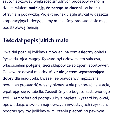
zautomatyzować większość żmudnych procesów w moim
nadzieję, że zarząd to doceni
dziale. Miałem
i w końcu
otrzymam podwyżkę. Projekt jednak ciągle utykał w gąszczu
korporacyjnych decyzji, a my musieliśmy zadowolić się moją
podstawową pensją.
Teść dał popis jakich mało
Dwa dni później byliśmy umówieni na comiesięczny obiad u
Ryszarda, ojca Magdy. Ryszard był człowiekiem sukcesu,
właścicielem potężnej sieci sklepów ze sprzętem sportowym.
nie jestem wystarczająco
Od zawsze dawał mi odczuć, że
dobry
dla jego córki. Uważał, że prawdziwy mężczyzna
powinien prowadzić własny biznes, a nie pracować na etacie,
wpatrując się w tabelki. Zasiedliśmy do bogato zastawionego
stołu. Atmosfera od początku była napięta. Ryszard brylował,
opowiadając o swoich najnowszych inwestycjach i zyskach,
podczas gdy my jedliśmy w milczeniu pieczeń. W pewnym