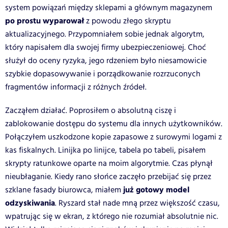
system powiązań między sklepami a głównym magazynem
po prostu wyparował
z powodu złego skryptu
aktualizacyjnego. Przypomniałem sobie jednak algorytm,
który napisałem dla swojej firmy ubezpieczeniowej. Choć
służył do oceny ryzyka, jego rdzeniem było niesamowicie
szybkie dopasowywanie i porządkowanie rozrzuconych
fragmentów informacji z różnych źródeł.
Zacząłem działać. Poprosiłem o absolutną ciszę i
zablokowanie dostępu do systemu dla innych użytkowników.
Połączyłem uszkodzone kopie zapasowe z surowymi logami z
kas fiskalnych. Linijka po linijce, tabela po tabeli, pisałem
skrypty ratunkowe oparte na moim algorytmie. Czas płynął
nieubłaganie. Kiedy rano słońce zaczęło przebijać się przez
już gotowy model
szklane fasady biurowca, miałem
odzyskiwania
. Ryszard stał nade mną przez większość czasu,
wpatrując się w ekran, z którego nie rozumiał absolutnie nic.