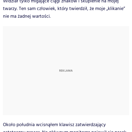
Widział tylko migające ciągi znaków i skupienie na mojej
twarzy. Ten sam człowiek, który twierdził, że moje „klikanie”
nie ma żadnej wartości.
Około południa wcisnąłem klawisz zatwierdzający