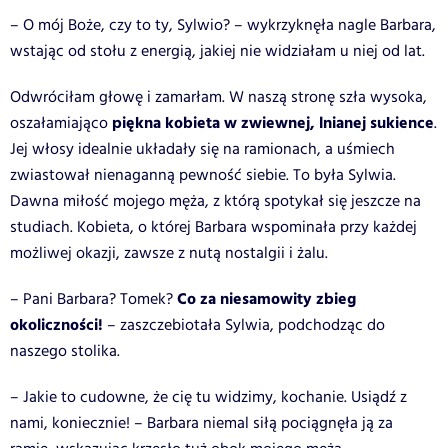
– O mój Boże, czy to ty, Sylwio? – wykrzyknęła nagle Barbara,
wstając od stołu z energią, jakiej nie widziałam u niej od lat.
Odwróciłam głowę i zamarłam. W naszą stronę szła wysoka,
piękna kobieta w zwiewnej, lnianej sukience
oszałamiająco
.
Jej włosy idealnie układały się na ramionach, a uśmiech
zwiastował nienaganną pewność siebie. To była Sylwia.
Dawna miłość mojego męża, z którą spotykał się jeszcze na
studiach. Kobieta, o której Barbara wspominała przy każdej
możliwej okazji, zawsze z nutą nostalgii i żalu.
Co za niesamowity zbieg
– Pani Barbara? Tomek?
okoliczności!
– zaszczebiotała Sylwia, podchodząc do
naszego stolika.
– Jakie to cudowne, że cię tu widzimy, kochanie. Usiądź z
nami, koniecznie! – Barbara niemal siłą pociągnęła ją za