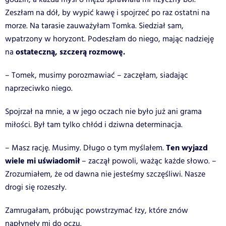
Zeszłam na dół, by wypić kawę i spojrzeć po raz ostatni na
morze. Na tarasie zauważyłam Tomka. Siedział sam,
wpatrzony w horyzont. Podeszłam do niego, mając nadzieję
ostateczną, szczerą rozmowę.
na
– Tomek, musimy porozmawiać – zaczęłam, siadając
naprzeciwko niego.
Spojrzał na mnie, a w jego oczach nie było już ani grama
miłości. Był tam tylko chłód i dziwna determinacja.
Ten wyjazd
– Masz rację. Musimy. Długo o tym myślałem.
wiele mi uświadomił
– zaczął powoli, ważąc każde słowo. –
Zrozumiałem, że od dawna nie jesteśmy szczęśliwi. Nasze
drogi się rozeszły.
Zamrugałam, próbując powstrzymać łzy, które znów
napłynęły mi do oczu.