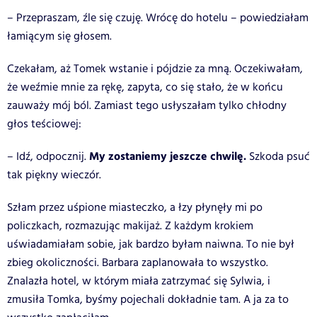
– Przepraszam, źle się czuję. Wrócę do hotelu – powiedziałam
łamiącym się głosem.
Czekałam, aż Tomek wstanie i pójdzie za mną. Oczekiwałam,
że weźmie mnie za rękę, zapyta, co się stało, że w końcu
zauważy mój ból. Zamiast tego usłyszałam tylko chłodny
głos teściowej:
My zostaniemy jeszcze chwilę.
– Idź, odpocznij.
Szkoda psuć
tak piękny wieczór.
Szłam przez uśpione miasteczko, a łzy płynęły mi po
policzkach, rozmazując makijaż. Z każdym krokiem
uświadamiałam sobie, jak bardzo byłam naiwna. To nie był
zbieg okoliczności. Barbara zaplanowała to wszystko.
Znalazła hotel, w którym miała zatrzymać się Sylwia, i
zmusiła Tomka, byśmy pojechali dokładnie tam. A ja za to