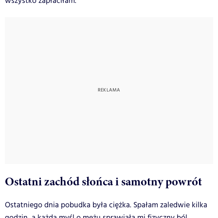
wszystko zapłaciłam.
Ostatni zachód słońca i samotny powrót
Ostatniego dnia pobudka była ciężka. Spałam zaledwie kilka
godzin, a każda myśl o mężu sprawiała mi fizyczny ból.