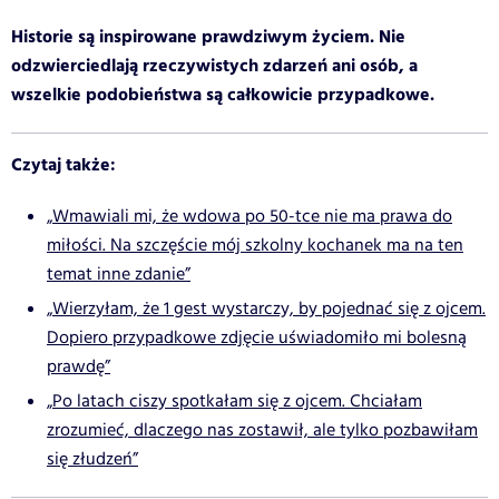
Historie są inspirowane prawdziwym życiem. Nie
odzwierciedlają rzeczywistych zdarzeń ani osób, a
wszelkie podobieństwa są całkowicie przypadkowe.
Czytaj także:
„Wmawiali mi, że wdowa po 50-tce nie ma prawa do
miłości. Na szczęście mój szkolny kochanek ma na ten
temat inne zdanie”
„Wierzyłam, że 1 gest wystarczy, by pojednać się z ojcem.
Dopiero przypadkowe zdjęcie uświadomiło mi bolesną
prawdę”
„Po latach ciszy spotkałam się z ojcem. Chciałam
zrozumieć, dlaczego nas zostawił, ale tylko pozbawiłam
się złudzeń”