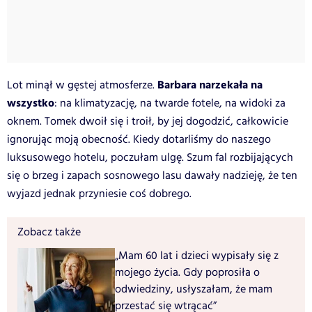
Barbara narzekała na
Lot minął w gęstej atmosferze.
wszystko
: na klimatyzację, na twarde fotele, na widoki za
oknem. Tomek dwoił się i troił, by jej dogodzić, całkowicie
ignorując moją obecność. Kiedy dotarliśmy do naszego
luksusowego hotelu, poczułam ulgę. Szum fal rozbijających
się o brzeg i zapach sosnowego lasu dawały nadzieję, że ten
wyjazd jednak przyniesie coś dobrego.
Zobacz także
„Mam 60 lat i dzieci wypisały się z
mojego życia. Gdy poprosiła o
odwiedziny, usłyszałam, że mam
przestać się wtrącać”