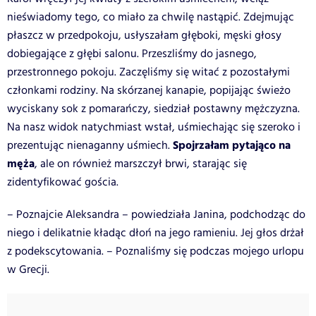
nieświadomy tego, co miało za chwilę nastąpić. Zdejmując
płaszcz w przedpokoju, usłyszałam głęboki, męski głosy
dobiegające z głębi salonu. Przeszliśmy do jasnego,
przestronnego pokoju. Zaczęliśmy się witać z pozostałymi
członkami rodziny. Na skórzanej kanapie, popijając świeżo
wyciskany sok z pomarańczy, siedział postawny mężczyzna.
Na nasz widok natychmiast wstał, uśmiechając się szeroko i
Spojrzałam pytająco na
prezentując nienaganny uśmiech.
męża
, ale on również marszczył brwi, starając się
zidentyfikować gościa.
– Poznajcie Aleksandra – powiedziała Janina, podchodząc do
niego i delikatnie kładąc dłoń na jego ramieniu. Jej głos drżał
z podekscytowania. – Poznaliśmy się podczas mojego urlopu
w Grecji.