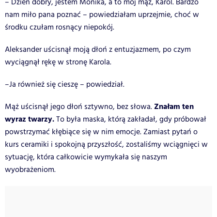
– Dzień dobry, jestem Monika, a to mój mąż, Karol. Bardzo
nam miło pana poznać – powiedziałam uprzejmie, choć w
środku czułam rosnący niepokój.
Aleksander uścisnął moją dłoń z entuzjazmem, po czym
wyciągnął rękę w stronę Karola.
–Ja również się cieszę – powiedział.
Znałam ten
Mąż uścisnął jego dłoń sztywno, bez słowa.
wyraz twarzy.
To była maska, którą zakładał, gdy próbował
powstrzymać kłębiące się w nim emocje. Zamiast pytań o
kurs ceramiki i spokojną przyszłość, zostaliśmy wciągnięci w
sytuację, która całkowicie wymykała się naszym
wyobrażeniom.