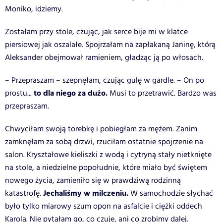
Moniko, idziemy.
Zostałam przy stole, czując, jak serce bije mi w klatce
piersiowej jak oszalałe. Spojrzałam na zapłakaną Janinę, którą
Aleksander obejmował ramieniem, gładząc ją po włosach.
– Przepraszam – szepnęłam, czując gulę w gardle. – On po
to dla niego za dużo.
prostu...
Musi to przetrawić. Bardzo was
przepraszam.
Chwyciłam swoją torebkę i pobiegłam za mężem. Zanim
zamknęłam za sobą drzwi, rzuciłam ostatnie spojrzenie na
salon. Kryształowe kieliszki z wodą i cytryną stały nietknięte
na stole, a niedzielne popołudnie, które miało być świętem
nowego życia, zamieniło się w prawdziwą rodzinną
Jechaliśmy w milczeniu.
katastrofę.
W samochodzie słychać
było tylko miarowy szum opon na asfalcie i ciężki oddech
Karola. Nie pytałam go, co czuje, ani co zrobimy dalej.