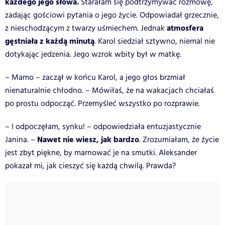
każdego jego słowa.
Starałam się podtrzymywać rozmowę,
zadając gościowi pytania o jego życie. Odpowiadał grzecznie,
atmosfera
z nieschodzącym z twarzy uśmiechem. Jednak
gęstniała z każdą minutą
. Karol siedział sztywno, niemal nie
dotykając jedzenia. Jego wzrok wbity był w matkę.
– Mamo – zaczął w końcu Karol, a jego głos brzmiał
nienaturalnie chłodno. – Mówiłaś, że na wakacjach chciałaś
po prostu odpocząć. Przemyśleć wszystko po rozprawie.
– I odpoczęłam, synku! – odpowiedziała entuzjastycznie
Nawet nie wiesz, jak bardzo
Janina. –
. Zrozumiałam, że życie
jest zbyt piękne, by marnować je na smutki. Aleksander
pokazał mi, jak cieszyć się każdą chwilą. Prawda?