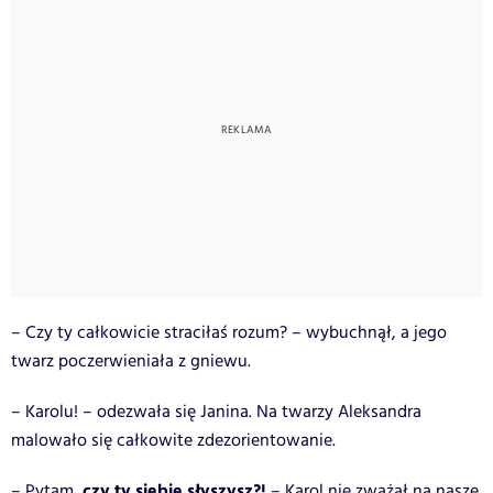
– Czy ty całkowicie straciłaś rozum? – wybuchnął, a jego
twarz poczerwieniała z gniewu.
– Karolu! – odezwała się Janina. Na twarzy Aleksandra
malowało się całkowite zdezorientowanie.
czy ty siebie słyszysz?!
– Pytam,
– Karol nie zważał na nasze