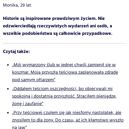
Monika, 29 lat
Historie są inspirowane prawdziwym życiem. Nie
odzwierciedlają rzeczywistych wydarzeń ani osób, a
wszelkie podobieństwa są całkowicie przypadkowe.
Czytaj także:
„Mój wymarzony ślub w jednej chwili zamienił się w
koszmar. Moja przyszła teściowa zaplanowała zdradę
pod samym ołtarzem”
„Oddałem teściom oszczędności, bo obiecywali mi
spokojną i dostatnią przyszłość. Straciłem pieniądze,
żonę i zaufanie”
„Przy teściowej czułem się jak niesforny nastolatek, ale
znosiłem to dla żony. Do czasu, aż ich kłamstwo wyszło
na jaw”