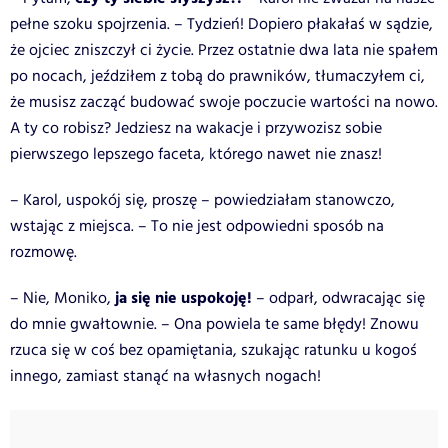
pełne szoku spojrzenia. – Tydzień! Dopiero płakałaś w sądzie,
że ojciec zniszczył ci życie. Przez ostatnie dwa lata nie spałem
po nocach, jeździłem z tobą do prawników, tłumaczyłem ci,
że musisz zacząć budować swoje poczucie wartości na nowo.
A ty co robisz? Jedziesz na wakacje i przywozisz sobie
pierwszego lepszego faceta, którego nawet nie znasz!
– Karol, uspokój się, proszę – powiedziałam stanowczo,
wstając z miejsca. – To nie jest odpowiedni sposób na
rozmowę.
ja się nie uspokoję!
– Nie, Moniko,
– odparł, odwracając się
do mnie gwałtownie. – Ona powiela te same błędy! Znowu
rzuca się w coś bez opamiętania, szukając ratunku u kogoś
innego, zamiast stanąć na własnych nogach!