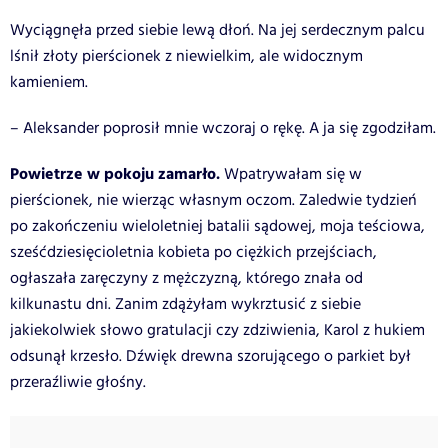
Wyciągnęła przed siebie lewą dłoń. Na jej serdecznym palcu
lśnił złoty pierścionek z niewielkim, ale widocznym
kamieniem.
– Aleksander poprosił mnie wczoraj o rękę. A ja się zgodziłam.
Powietrze w pokoju zamarło.
Wpatrywałam się w
pierścionek, nie wierząc własnym oczom. Zaledwie tydzień
po zakończeniu wieloletniej batalii sądowej, moja teściowa,
sześćdziesięcioletnia kobieta po ciężkich przejściach,
ogłaszała zaręczyny z mężczyzną, którego znała od
kilkunastu dni. Zanim zdążyłam wykrztusić z siebie
jakiekolwiek słowo gratulacji czy zdziwienia, Karol z hukiem
odsunął krzesło. Dźwięk drewna szorującego o parkiet był
przeraźliwie głośny.