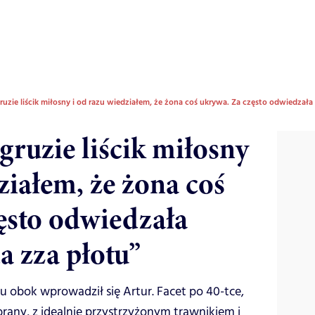
uzie liścik miłosny i od razu wiedziałem, że żona coś ukrywa. Za często odwiedzał
gruzie liścik miłosny
ziałem, że żona coś
ęsto odwiedzała
a zza płotu”
u obok wprowadził się Artur. Facet po 40-tce,
rany, z idealnie przystrzyżonym trawnikiem i