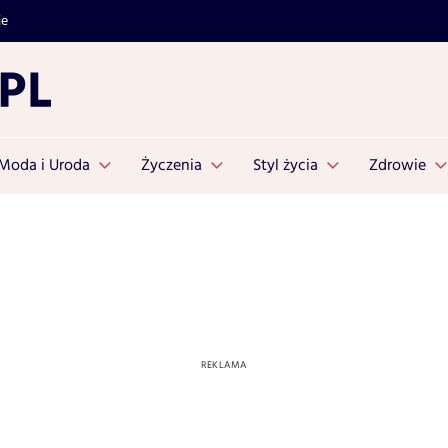
je
Moda i Uroda
Życzenia
Styl życia
Zdrowie