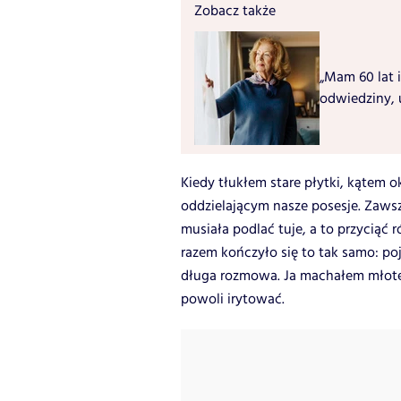
Zobacz także
„Mam 60 lat i
odwiedziny, 
Kiedy tłukłem stare płytki, kątem ok
oddzielającym nasze posesje. Zawsz
musiała podlać tuje, a to przyciąć r
razem kończyło się to tak samo: poja
długa rozmowa. Ja machałem mło
powoli irytować.