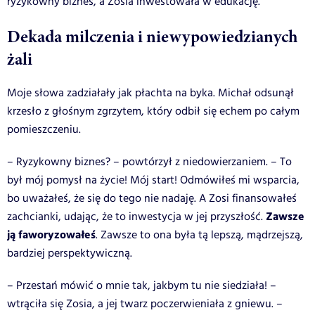
ryzykowny biznes, a Zosia inwestowała w edukację.
Dekada milczenia i niewypowiedzianych
żali
Moje słowa zadziałały jak płachta na byka. Michał odsunął
krzesło z głośnym zgrzytem, który odbił się echem po całym
pomieszczeniu.
– Ryzykowny biznes? – powtórzył z niedowierzaniem. – To
był mój pomysł na życie! Mój start! Odmówiłeś mi wsparcia,
bo uważałeś, że się do tego nie nadaję. A Zosi finansowałeś
Zawsze
zachcianki, udając, że to inwestycja w jej przyszłość.
ją faworyzowałeś
. Zawsze to ona była tą lepszą, mądrzejszą,
bardziej perspektywiczną.
– Przestań mówić o mnie tak, jakbym tu nie siedziała! –
wtrąciła się Zosia, a jej twarz poczerwieniała z gniewu. –