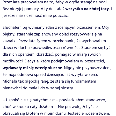
Przez lata pracowałem na to, żeby w ogóle stanąć na nogi.
wszystko na złotej tacy
Bez niczyjej pomocy. A ty dostałaś
. I
jeszcze masz czelność mnie pouczać.
Słuchałem tej wymiany zdań z rosnącym przerażeniem. Mój
piękny, starannie zaplanowany obiad rozsypywał się na
kawałki. Przez lata żyłem w przekonaniu, że wychowałem
dzieci w duchu sprawiedliwości i równości. Starałem się być
dla nich oparciem, doradzać, pomagać w miarę swoich
możliwości. Decyzje, które podejmowałem w przeszłości,
wydawały mi się wtedy słuszne
. Nigdy nie przypuszczałem,
że moja odmowa sprzed dziesięciu lat wyryła w sercu
Michała tak głęboką ranę, że stała się fundamentem
nienawiści do mnie i do własnej siostry.
– Uspokójcie się natychmiast – powiedziałem stanowczo,
choć w środku cały drżałem. – Nie pozwolę, żebyście
obrzucali się błotem w moim domu. Jesteście rodzeństwem.