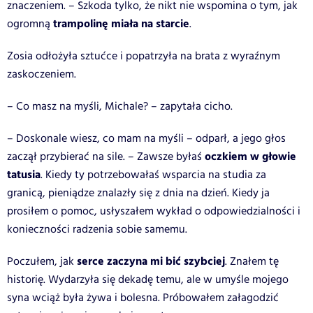
znaczeniem. – Szkoda tylko, że nikt nie wspomina o tym, jak
trampolinę miała na starcie
ogromną
.
Zosia odłożyła sztućce i popatrzyła na brata z wyraźnym
zaskoczeniem.
– Co masz na myśli, Michale? – zapytała cicho.
– Doskonale wiesz, co mam na myśli – odparł, a jego głos
oczkiem w głowie
zaczął przybierać na sile. – Zawsze byłaś
tatusia
. Kiedy ty potrzebowałaś wsparcia na studia za
granicą, pieniądze znalazły się z dnia na dzień. Kiedy ja
prosiłem o pomoc, usłyszałem wykład o odpowiedzialności i
konieczności radzenia sobie samemu.
serce zaczyna mi bić szybciej
Poczułem, jak
. Znałem tę
historię. Wydarzyła się dekadę temu, ale w umyśle mojego
syna wciąż była żywa i bolesna. Próbowałem załagodzić