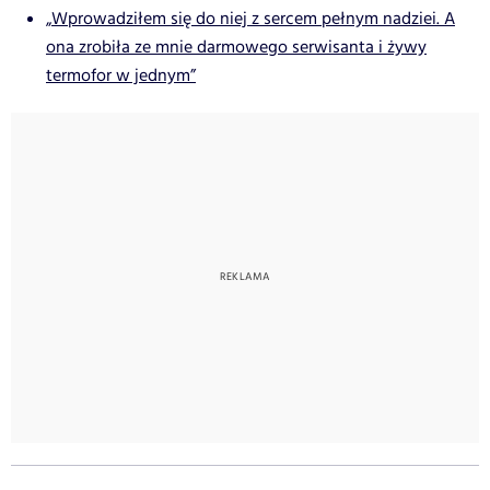
„Wprowadziłem się do niej z sercem pełnym nadziei. A
ona zrobiła ze mnie darmowego serwisanta i żywy
termofor w jednym”