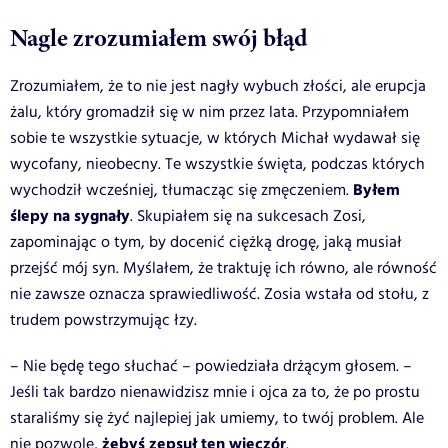
Nagle zrozumiałem swój błąd
Zrozumiałem, że to nie jest nagły wybuch złości, ale erupcja
żalu, który gromadził się w nim przez lata. Przypomniałem
sobie te wszystkie sytuacje, w których Michał wydawał się
wycofany, nieobecny. Te wszystkie święta, podczas których
Byłem
wychodził wcześniej, tłumacząc się zmęczeniem.
ślepy na sygnały
. Skupiałem się na sukcesach Zosi,
zapominając o tym, by docenić ciężką drogę, jaką musiał
przejść mój syn. Myślałem, że traktuję ich równo, ale równość
nie zawsze oznacza sprawiedliwość. Zosia wstała od stołu, z
trudem powstrzymując łzy.
– Nie będę tego słuchać – powiedziała drżącym głosem. –
Jeśli tak bardzo nienawidzisz mnie i ojca za to, że po prostu
staraliśmy się żyć najlepiej jak umiemy, to twój problem. Ale
żebyś zepsuł ten wieczór
nie pozwolę,
.