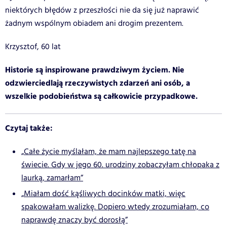
niektórych błędów z przeszłości nie da się już naprawić
żadnym wspólnym obiadem ani drogim prezentem.
Krzysztof, 60 lat
Historie są inspirowane prawdziwym życiem. Nie
odzwierciedlają rzeczywistych zdarzeń ani osób, a
wszelkie podobieństwa są całkowicie przypadkowe.
Czytaj także:
„Całe życie myślałam, że mam najlepszego tatę na
świecie. Gdy w jego 60. urodziny zobaczyłam chłopaka z
laurką, zamarłam”
„Miałam dość kąśliwych docinków matki, więc
spakowałam walizkę. Dopiero wtedy zrozumiałam, co
naprawdę znaczy być dorosłą”