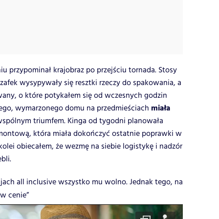
u przypominał krajobraz po przejściu tornada. Stosy
 szafek wysypywały się resztki rzeczy do spakowania, a
any, o które potykałem się od wczesnych godzin
miała
ego, wymarzonego domu na przedmieściach
wspólnym triumfem. Kinga od tygodni planowała
emontową, która miała dokończyć ostatnie poprawki w
 kolei obiecałem, że wezmę na siebie logistykę i nadzór
bli.
jach all inclusive wszystko mu wolno. Jednak tego, na
 w cenie”