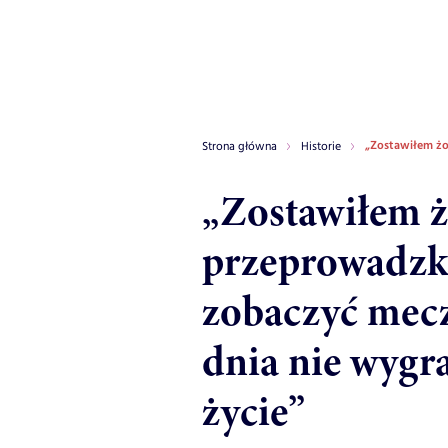
„Zostawiłem żo
Strona główna
Historie
„Zostawiłem ż
przeprowadzk
zobaczyć mecz
dnia nie wygra
życie”