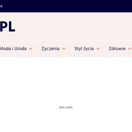
je
Moda i Uroda
Życzenia
Styl życia
Zdrowie