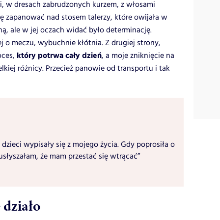
ni, w dresach zabrudzonych kurzem, z włosami
się zapanować nad stosem talerzy, które owijała w
ą, ale w jej oczach widać było determinację.
ej o meczu, wybuchnie kłótnia. Z drugiej strony,
który potrwa cały dzień
oces,
, a moje zniknięcie na
lkiej różnicy. Przecież panowie od transportu i tak
 dzieci wypisały się z mojego życia. Gdy poprosiła o
usłyszałam, że mam przestać się wtrącać”
e działo